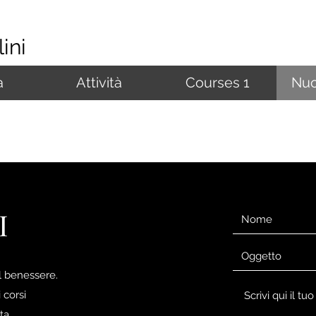
ini
à
Attività
Courses 1
Nuo
I
el benessere.
 corsi
ta.