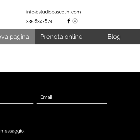
info@studiopascolini.com
335.6327874
va pagina
Prenota online
Blog