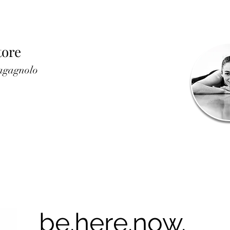
tore
agagnolo
be.here.now.