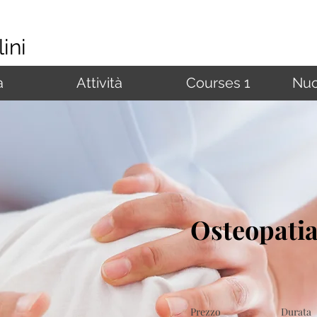
ini
à
Attività
Courses 1
Nuo
Osteopati
Prezzo
Durata