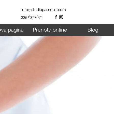
info@studiopascolini.com
335.6327874
va pagina
Prenota online
Blog
a