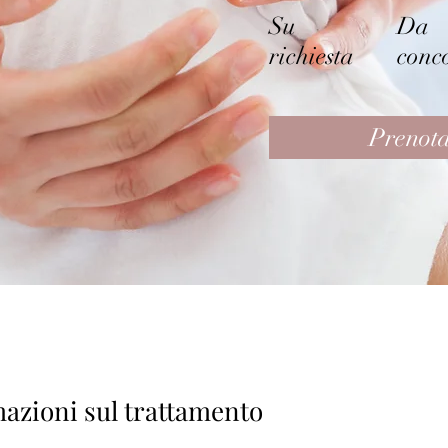
Su
Da
richiesta
conc
Prenot
azioni sul trattamento