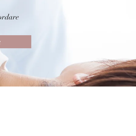
ordare
a