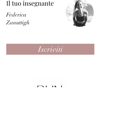
Il tuo insegnante
Federica
Zanuttigh
Iscriviti
be.here.now.
Studio Pascolini