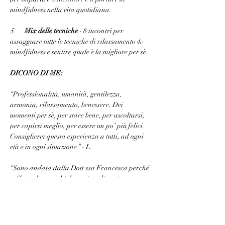
mindfulness nella vita quotidiana.
5.
Mix delle tecniche 
- 8 incontri per 
assaggiare tutte le tecniche di rilassamento & 
mindfulness e sentire quale è la migliore per sè.
DICONO DI ME:
“Professionalità, umanità, gentilezza, 
armonia, rilassamento, benessere. Dei 
momenti per sè, per stare bene, per ascoltarsi, 
per capirsi meglio, per essere un po’ più felici. 
Consiglierei questa esperienza a tutti, ad ogni 
età e in ogni situazione.” - L.
“Sono andata dalla Dott.ssa Francesca perché 
soffrivo di attacchi di panico, di ansia e non 
riuscivo a dormire e mi ha consigliato di fare 
delle sedute di terapia di tecniche di 
rilassamento. Sono contenta di aver fatto 
questo percorso con lei perché mi sento bene e 