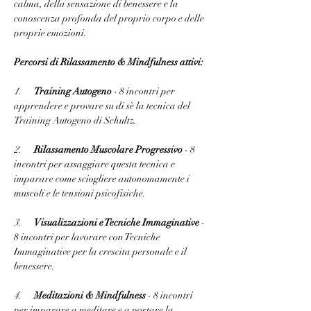
calma, della sensazione di benessere e la 
conoscenza profonda del proprio corpo e delle 
proprie emozioni.
Percorsi di Rilassamento & Mindfulness attivi: 
1.
Training Autogeno
- 8 incontri per 
apprendere e provare su di sè la tecnica del 
Training Autogeno di Schultz.
2.
Rilassamento Muscolare Progressivo
 - 8 
incontri per assaggiare questa tecnica e 
imparare come sciogliere autonomamente i 
muscoli e le tensioni psicofisiche.
3.
Visualizzazioni e Tecniche Immaginative
 - 
8 incontri per lavorare con Tecniche 
Immaginative per la crescita personale e il 
benessere.
4.
Meditazioni & Mindfulness
 - 8 incontri 
per imparare a meditare e a portare la 