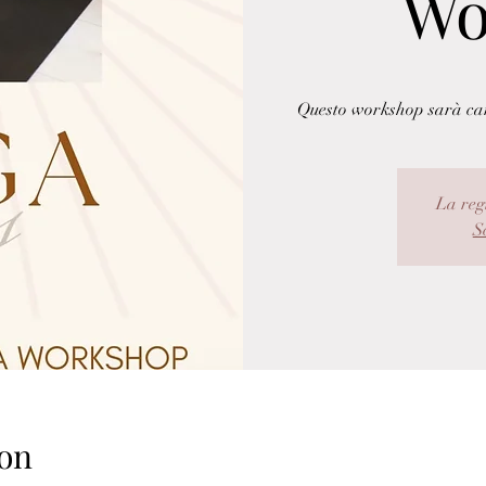
Wo
Questo workshop sarà cara
La reg
Sc
on