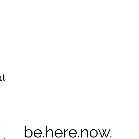
nt
be.here.now.