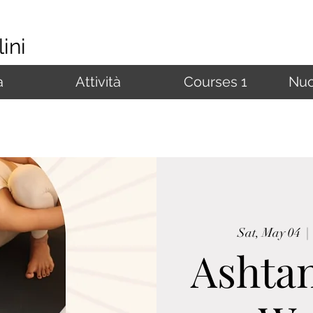
ini
à
Attività
Courses 1
Nuo
Sat, May 04
  | 
Ashtan