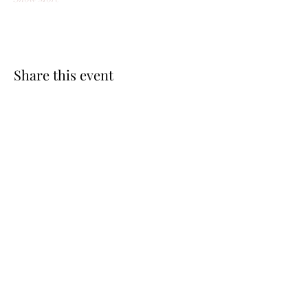
Share this event
be.here.now.
Studio Pascolini