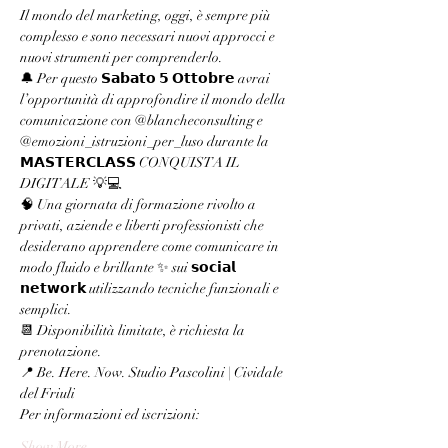
Il mondo del marketing, oggi, è sempre più 
complesso e sono necessari nuovi approcci e 
nuovi strumenti per comprenderlo.
🔔 Per questo 𝗦𝗮𝗯𝗮𝘁𝗼 𝟱 𝗢𝘁𝘁𝗼𝗯𝗿𝗲 avrai 
l’opportunità di approfondire il mondo della 
comunicazione con @blancheconsulting e 
@emozioni_istruzioni_per_luso durante la 
𝗠𝗔𝗦𝗧𝗘𝗥𝗖𝗟𝗔𝗦𝗦 CONQUISTA IL 
DIGITALE 💡💻
🧠 Una giornata di formazione rivolto a 
privati, aziende e liberti professionisti che 
desiderano apprendere come comunicare in 
modo fluido e brillante ✨ sui 𝘀𝗼𝗰𝗶𝗮𝗹 
𝗻𝗲𝘁𝘄𝗼𝗿𝗸 utilizzando tecniche funzionali e 
semplici.
📆 Disponibilità limitate, è richiesta la 
prenotazione.
📍 Be. Here. Now. Studio Pascolini | Cividale 
del Friuli
Per informazioni ed iscrizioni:
Show More