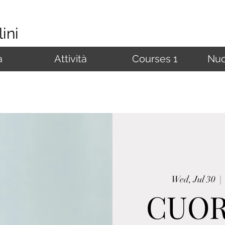
ini
à
Attività
Courses 1
Nuo
Wed, Jul 30
  | 
CUOR