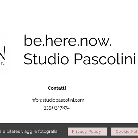
be.here.now.
Studio Pascolini
Contatti
info@studiopascolini.com
335.6327874
e pilates viaggi e fotografia.
Privacy Policy
Cookie Pol