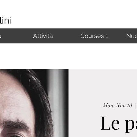
ini
à
Attività
Courses 1
Nuo
Mon, Nov 10
  |
Le p