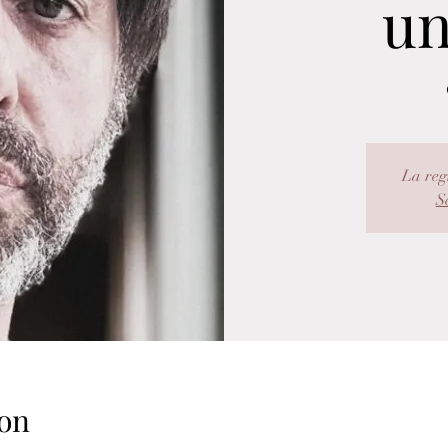
un
La reg
Sc
on