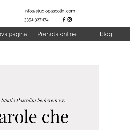
info@studiopascolini.com
335.6327874
va pagina
Prenota online
Blog
  
Studio Pascolini be.here.now.
arole che