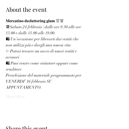
About the event
𝐌𝐞𝐫𝐜𝐚𝐭𝐢𝐧𝐨 𝐝𝐞𝐜𝐥𝐮𝐭𝐭𝐞𝐫𝐢𝐧𝐠 𝐠𝐥𝐚𝐦 👚👗
📆Sabato 24 febbraio | dalle ore 9.30 alle ore 
13.00 e dalle 15.00 alle 19.00.
🛍️ Un’occasione per liberarti dai vestiti che 
non utilizzi più e dargli una nuova vita
✨ Potrai trovare un sacco di nuovi vestiti e 
acessori
🛍️ Puoi venire come visitatore oppure come 
venditore
Preselezione del materiale programmato per 
VENERDI’ 16 febbraio SU 
APPUNTAMENTO.
Show More
Share this event