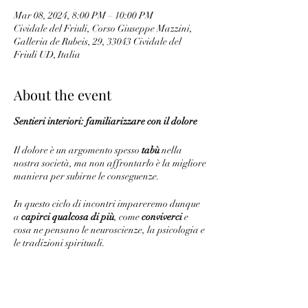
Mar 08, 2024, 8:00 PM – 10:00 PM
Cividale del Friuli, Corso Giuseppe Mazzini,
Galleria de Rubeis, 29, 33043 Cividale del
Friuli UD, Italia
About the event
Sentieri interiori: familiarizzare con il dolore
Il dolore è un argomento spesso
tabù
nella
nostra società, ma non affrontarlo è la migliore
maniera per subirne le conseguenze.
In questo ciclo di incontri impareremo dunque
a
capirci qualcosa di più
, come
conviverci
e
cosa ne pensano le neuroscienze, la psicologia e
le tradizioni spirituali.
L’obiettivo è di consegnare nelle mani dei
partecipanti degli strumenti che siano di reale
beneficio per la propria vita.