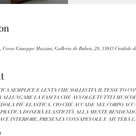
on
, Corso Giuseppe Mazzini, Galleria de Rubeis, 29, 33043 Cividale de
t
TICA SEMPLICE E LENTA CHE SOLLECITA IL TESSUTO C
 ALLUNGARE LA FASCIA CHE AVVOLGE TUTTI I MUSCOL
OLA PIÙ ELASTICA. CIO CHE ACCADE NEL CORPO ACC
 PRATICA DONERÀ ELASTICITÀ ALLA MENTE RENDENDO
PACE INTERIORE, PRESENZA CONSAPEVOLE E AIUTERÀ L
I