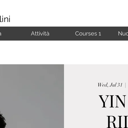
ini
à
Attività
Courses 1
Nuo
Wed, Jul 31
  | 
YIN
RI