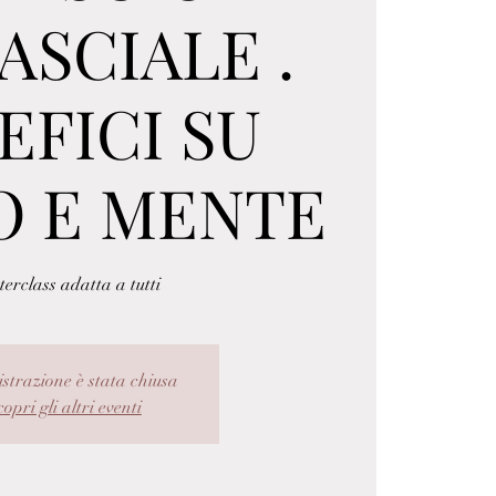
ASCIALE .
EFICI SU
O E MENTE
erclass adatta a tutti
istrazione è stata chiusa
opri gli altri eventi