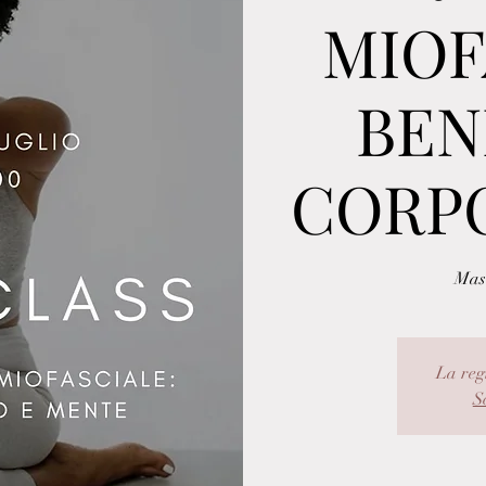
MIOF
BEN
CORP
Mast
La reg
Sc