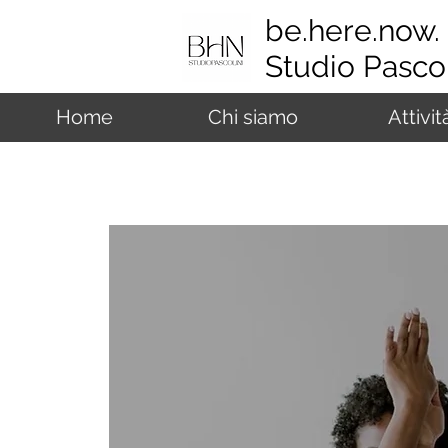
be.here.now.
Studio Pascol
Home
Chi siamo
Attivit