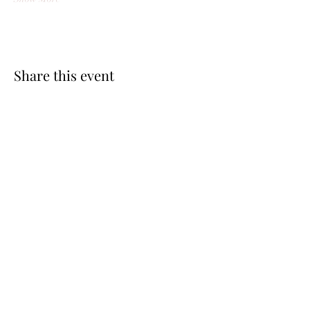
Share this event
be.here.now.
Studio Pascolini