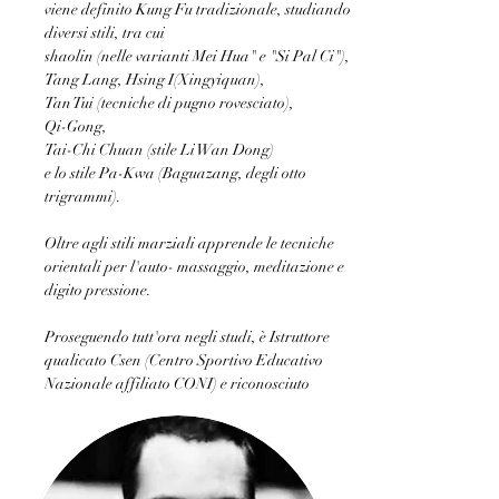
viene definito Kung Fu tradizionale, studiando 
diversi stili, tra cui 
shaolin (nelle varianti Mei Hua" e "Si Pal Ci"),
Tang Lang, Hsing I(Xingyiquan),
Tan Tui (tecniche di pugno rovesciato),
Qi-Gong, 
Tai-Chi Chuan (stile Li Wan Dong) 
e lo stile Pa-Kwa (Baguazang, degli otto 
trigrammi). 
Oltre agli stili marziali apprende le tecniche 
orientali per l'auto- massaggio, meditazione e
digito pressione.
Proseguendo tutt'ora negli studi, è Istruttore 
qualicato Csen (Centro Sportivo Educativo 
Nazionale affiliato CONI) e riconosciuto 
Cintura Nera 1° Grado di Kung Fu e di Tai Chi 
nel settore Wushu Kung Fu Tradizionale.